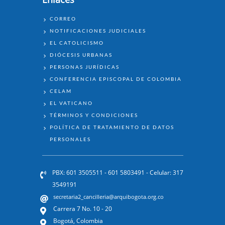
ENLACES
CORREO
NOTIFICACIONES JUDICIALES
EL CATOLICISMO
DIÓCESIS URBANAS
PERSONAS JURÍDICAS
CONFERENCIA EPISCOPAL DE COLOMBIA
CELAM
EL VATICANO
TÉRMINOS Y CONDICIONES
POLÍTICA DE TRATAMIENTO DE DATOS
PERSONALES
PBX: 601 3505511 - 601 5803491 - Celular: 317
3549191
secretaria2_cancilleria@arquibogota.org.co
Carrera 7 No. 10 - 20
Bogotá, Colombia