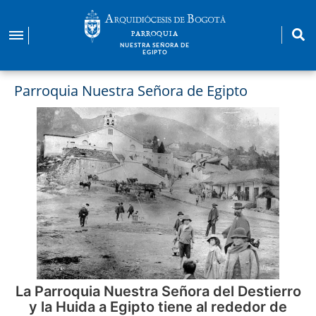
Pasar
al
PARROQUIA
contenido
NUESTRA SEÑORA DE
EGIPTO
principal
Parroquia Nuestra Señora de Egipto
Imagen
La Parroquia Nuestra Señora del Destierro
y la Huida a Egipto tiene al rededor de